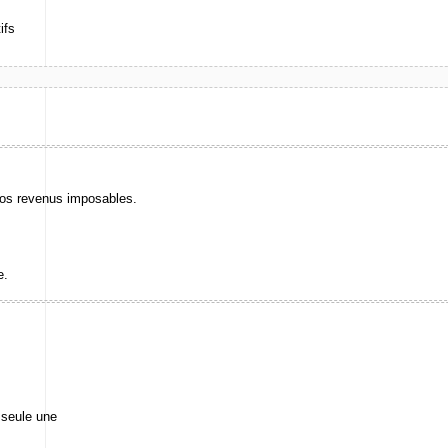
ifs
l
vos revenus imposables.
e.
 seule une