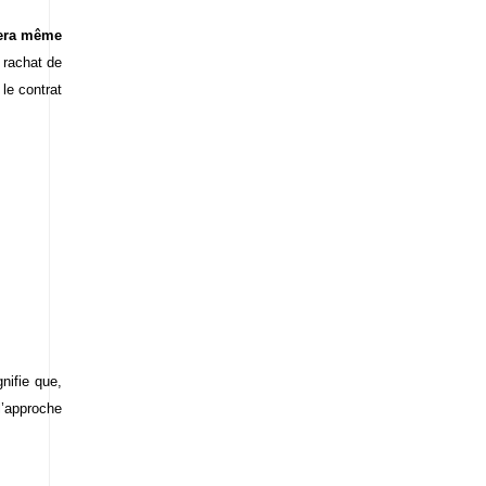
 sera même
e rachat de
 le contrat
nifie que,
l’approche
!